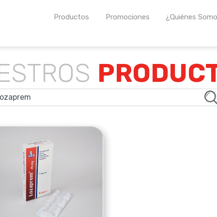
Productos
Promociones
¿Quiénes Som
os farmacéuticos propios así como para otros laboratorios 
ESTROS
PRODUC