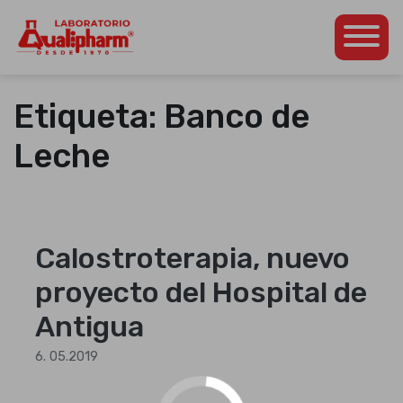
Dedicados a la
Qualipharm
Skip
producción de
to
productos
Etiqueta:
Banco de
content
farmacéuticos propios
así como para otros
Leche
laboratorios de la
región
centroamericana.
Calostroterapia, nuevo
proyecto del Hospital de
Antigua
6. 05.2019