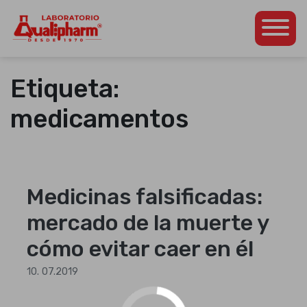
Dedicados a la
Qualipharm
Skip
producción de
to
productos
Etiqueta:
content
farmacéuticos propios
así como para otros
medicamentos
laboratorios de la
región
centroamericana.
Medicinas falsificadas:
mercado de la muerte y
cómo evitar caer en él
10. 07.2019