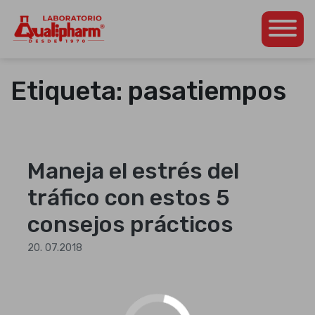
Dedicados a la
Qualipharm
Skip
producción de
to
productos
Etiqueta:
pasatiempos
content
farmacéuticos propios
así como para otros
laboratorios de la
región
centroamericana.
Maneja el estrés del
tráfico con estos 5
consejos prácticos
20. 07.2018