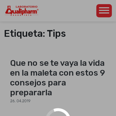
Dedicados a la
Qualipharm
Skip
producción de
to
productos
Etiqueta:
Tips
content
farmacéuticos propios
así como para otros
laboratorios de la
región
centroamericana.
Que no se te vaya la vida
en la maleta con estos 9
consejos para
prepararla
26. 04.2019