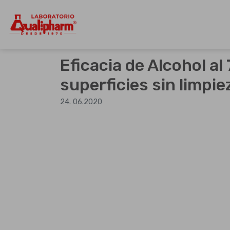
Dedicados a la producción de product
Qualipharm
Skip
to
Eficacia de Alcohol al
content
superficies sin limpie
24. 06.2020