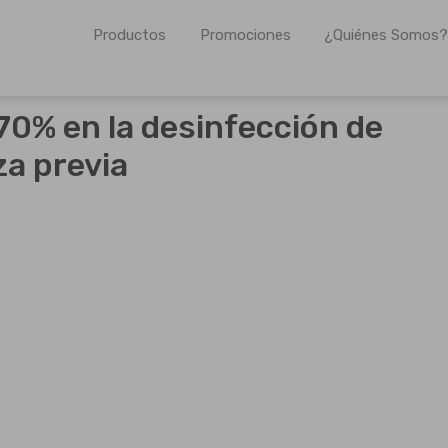
Productos
Promociones
¿Quiénes Somos?
os farmacéuticos propios así como para otros laboratorios 
 70% en la desinfección de
za previa