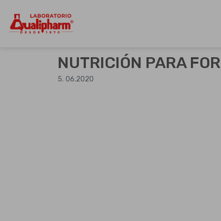
Dedicados a la producción de product
Qualipharm
Skip
to
NUTRICIÓN PARA FO
content
5. 06.2020