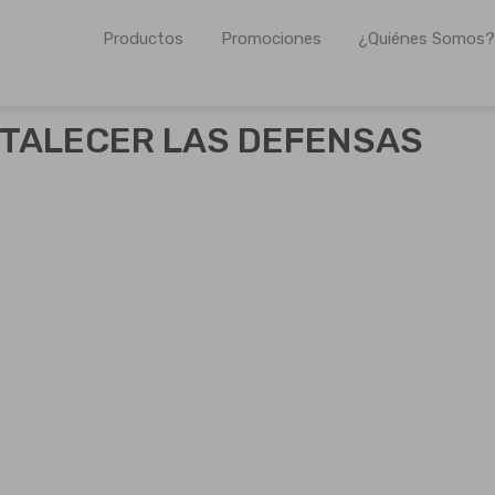
Productos
Promociones
¿Quiénes Somos?
os farmacéuticos propios así como para otros laboratorios 
RTALECER LAS DEFENSAS