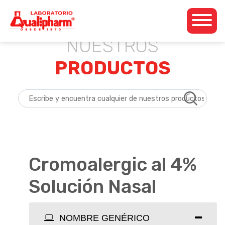
Dedicados a la
Qualipharm
Skip
producción de
NUESTROS
to
productos
content
PRODUCTOS
farmacéuticos propios
así como para otros
laboratorios de la
región
centroamericana.
Cromoalergic al 4%
Solución Nasal
NOMBRE GENÉRICO