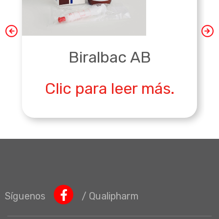
Biralbac AB
Clic para leer más.
Síguenos
/ Qualipharm