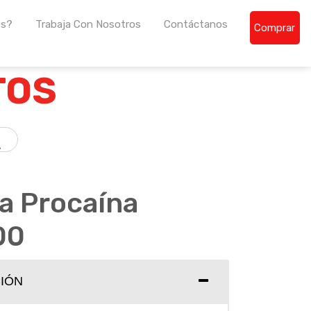
os?
Trabaja Con Nosotros
Contáctanos
Comprar
de la región centroamericana.
TOS
na Procaína
00
IÓN