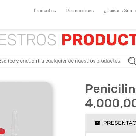
Productos
Promociones
¿Quiénes Som
os farmacéuticos propios así como para otros laboratorios 
ESTROS
PRODUC
Penicili
4,000,0
PRESENTAC