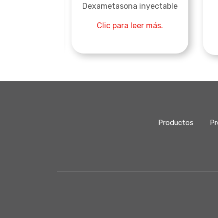
metoprim
Dexametasona inyectable
 leer más.
Clic para leer más.
Productos
Pr