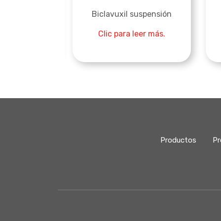
xone
Biclavuxil suspensión
 leer más.
Clic para leer más.
Productos
Pr