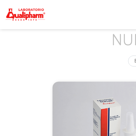
Dedicados a la producción de product
Qualipharm
Skip
to
NU
content