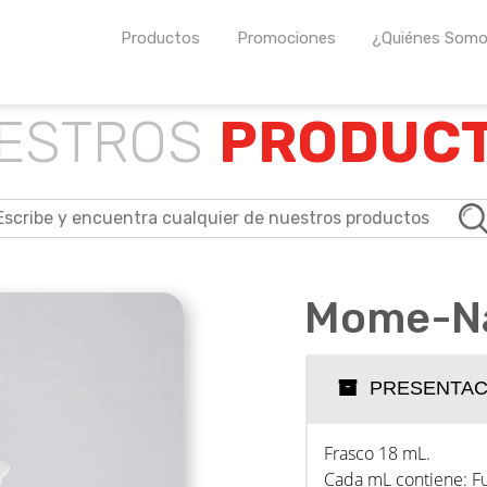
Productos
Promociones
¿Quiénes Som
os farmacéuticos propios así como para otros laboratorios 
ESTROS
PRODUC
Mome-Na
PRESENTAC
Frasco 18 mL.
Cada mL contiene: F